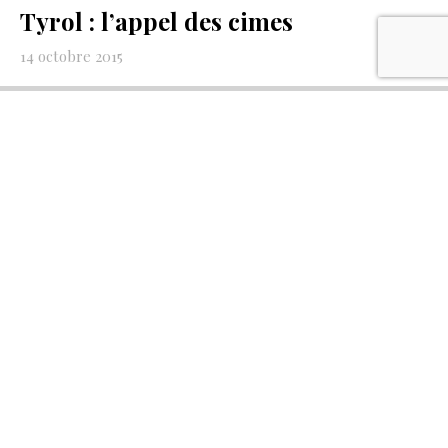
Tyrol : l’appel des cimes
14 octobre 2015
Des paysages d’une beauté à couper le souffle, de fortes
traditions culturelles, une population accueillante : en
Autriche, le Tyrol tend les bras aux amateurs de sports de
montagne, mais
Lire la suite »
Nouveauté