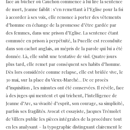
face au bûcher où Cauchon commence à lui lire la sentence
de mort, Jeanne faiblit : s’en remettant à l’Eglise pour la foi
à accorder à ses voix, elle renonce à porter des vêtements
d’homme en échange de la promesse d’être gardée par
des femmes, dans une prison d’Eglise. La sentence étant
commuée en prison à perpétuité, la Pucelle est reconduite
dans son cachot anglais, au mépris de la parole qui lui a été
donnée. Là, elle subit une tentative de viol. Quatre jours
plus tard, elle remet par conséquent ses habits d’homme.
Dès lors considérée comme relapse, elle est brûlée vive, le
30 mai, sur la place du Vieux-Marché… De ce procès
d’inquisition , les minutes ont été conservées. Il révèle, face
à des juges qui mentent et qui trichent, l’intelligence de
Jeanne d’Arc, sa vivacité d’esprit, son courage, sa simplicité,
parfois ses fragilités. Avocat et essayiste, Jacques Trémolet
de Villers publie les pièces intégrales de la procédure tout
en les analysant – la typographie distinguant clairement le