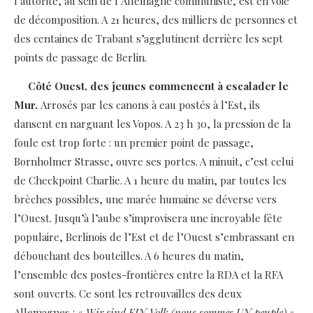
l’autorité, au sein de l’Allemagne communiste, est en voie
de décomposition. A 21 heures, des milliers de personnes et
des centaines de Trabant s’agglutinent derrière les sept
points de passage de Berlin.
Côté Ouest, des jeunes commencent à escalader le
Mur.
Arrosés par les canons à eau postés à l’Est, ils
dansent en narguant les Vopos. A 23 h 30, la pression de la
foule est trop forte : un premier point de passage,
Bornholmer Strasse, ouvre ses portes. A minuit, c’est celui
de Checkpoint Charlie. A 1 heure du matin, par toutes les
brèches possibles, une marée humaine se déverse vers
l’Ouest. Jusqu’à l’aube s’improvisera une incroyable fête
populaire, Berlinois de l’Est et de l’Ouest s’embrassant en
débouchant des bouteilles. A 6 heures du matin,
l’ensemble des postes-frontières entre la RDA et la RFA
sont ouverts. Ce sont les retrouvailles des deux
Allemagnes :
« Wir sind EIN Volk
(nous sommes UN peuple) »
.