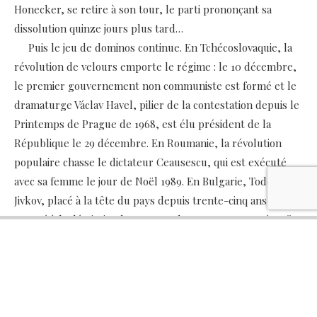
Honecker, se retire à son tour, le parti prononçant sa
dissolution quinze jours plus tard…
Puis le jeu de dominos continue. En Tchécoslovaquie, la
révolution de velours emporte le régime : le 10 décembre,
le premier gouvernement non communiste est formé et le
dramaturge Václav Havel, pilier de la contestation depuis le
Printemps de Prague de 1968, est élu président de la
République le 29 décembre. En Roumanie, la révolution
populaire chasse le dictateur Ceausescu, qui est exécuté
avec sa femme le jour de Noël 1989. En Bulgarie, Todor
Jivkov, placé à la tête du pays depuis trente-cinq ans, est
poussé à la démission le 10 novembre. A Bucarest et à Sofia,
ce sont des néo-communistes qui s’emparent du pouvoir,
mais le mécanisme de la liberté est enclenché. En
Yougoslavie, pays fédéral qui avait rompu dès 1948 avec
Moscou, le pouvoir du Parti communiste cesse d’exister en
1990, amorçant, là aussi, le reflux d’un modèle qui a imposé